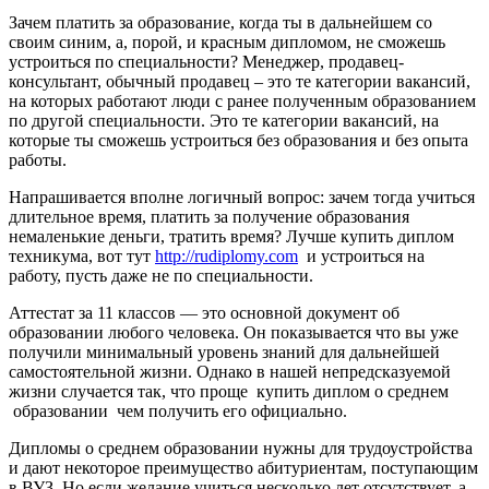
Зачем платить за образование, когда ты в дальнейшем со
своим синим, а, порой, и красным дипломом, не сможешь
устроиться по специальности? Менеджер, продавец-
консультант, обычный продавец – это те категории вакансий,
на которых работают люди с ранее полученным образованием
по другой специальности. Это те категории вакансий, на
которые ты сможешь устроиться без образования и без опыта
работы.
Напрашивается вполне логичный вопрос: зачем тогда учиться
длительное время, платить за получение образования
немаленькие деньги, тратить время? Лучше купить диплом
техникума, вот тут
http://rudiplomy.com
и устроиться на
работу, пусть даже не по специальности.
Аттестат за 11 классов — это основной документ об
образовании любого человека. Он показывается что вы уже
получили минимальный уровень знаний для дальнейшей
самостоятельной жизни. Однако в нашей непредсказуемой
жизни случается так, что проще купить диплом о среднем
образовании чем получить его официально.
Дипломы о среднем образовании нужны для трудоустройства
и дают некоторое преимущество абитуриентам, поступающим
в ВУЗ. Но если желание учиться несколько лет отсутствует, а