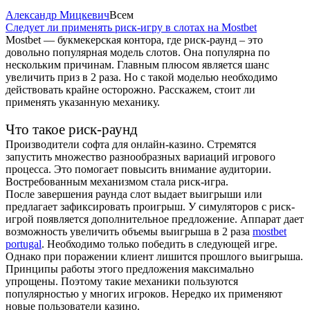
Александр Мицкевич
Всем
Следует ли применять риск-игру в слотах на Mostbet
Mostbet — букмекерская контора, где риск-раунд – это
довольно популярная модель слотов. Она популярна по
нескольким причинам. Главным плюсом является шанс
увеличить приз в 2 раза. Но с такой моделью необходимо
действовать крайне осторожно. Расскажем, стоит ли
применять указанную механику.
Что такое риск-раунд
Производители софта для онлайн-казино. Стремятся
запустить множество разнообразных вариаций игрового
процесса. Это помогает повысить внимание аудитории.
Востребованным механизмом стала риск-игра.
После завершения раунда слот выдает выигрыши или
предлагает зафиксировать проигрыш. У симуляторов с риск-
игрой появляется дополнительное предложение. Аппарат дает
возможность увеличить объемы выигрыша в 2 раза
mostbet
portugal
. Необходимо только победить в следующей игре.
Однако при поражении клиент лишится прошлого выигрыша.
Принципы работы этого предложения максимально
упрощены. Поэтому такие механики пользуются
популярностью у многих игроков. Нередко их применяют
новые пользователи казино.