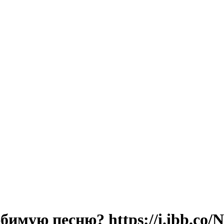
имую песню? https://i.ibb.co/N