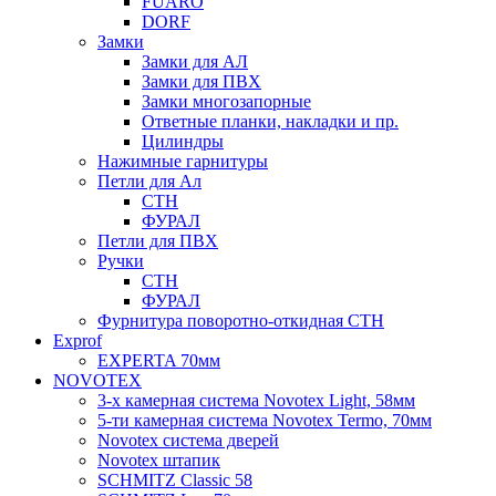
FUARO
DORF
Замки
Замки для АЛ
Замки для ПВХ
Замки многозапорные
Ответные планки, накладки и пр.
Цилиндры
Нажимные гарнитуры
Петли для Ал
СТН
ФУРАЛ
Петли для ПВХ
Ручки
СТН
ФУРАЛ
Фурнитура поворотно-откидная СТН
Exprof
EXPERTA 70мм
NOVOTEX
3-х камерная система Novotex Light, 58мм
5-ти камерная система Novotex Termo, 70мм
Novotex система дверей
Novotex штапик
SCHMITZ Classic 58