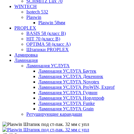
SCHMITZ Lux 70
WINTECH
Isotech 532
Plaswin
Plaswin 58мм
PROPLEX
BASIS 58 (класс В)
HIT 70 (класс В)
OPTIMA 58 (класс А)
Штапики PROPLEX
Армировка
Ламинация
Ламинация УСЛУГА
Ламинация УСЛУГА Баутек
Ламинация УСЛУГА Декенинк
Ламинация УСЛУГА Novotex
Ламинация УСЛУГА ProWIN, Exprof
Ламинация УСЛУГА Гудвин
Ламинация УСЛУГА Нордпроф
Ламинация УСЛУГА Funke
Ламинация УСЛУГА Grain
Ретуширующие карандаши