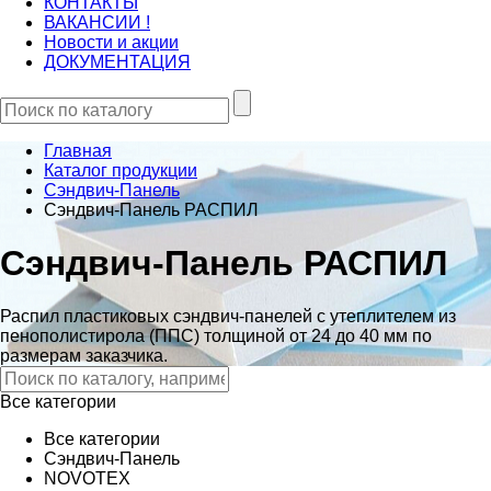
КОНТАКТЫ
ВАКАНСИИ !
Новости и акции
ДОКУМЕНТАЦИЯ
Главная
Каталог продукции
Сэндвич-Панель
Сэндвич-Панель РАСПИЛ
Сэндвич-Панель РАСПИЛ
Распил пластиковых сэндвич-панелей с утеплителем из
пенополистирола (ППС) толщиной от 24 до 40 мм по
размерам заказчика.
Все категории
Все категории
Сэндвич-Панель
NOVOTEX