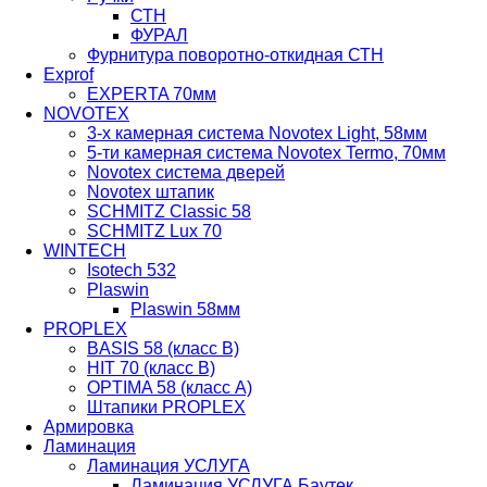
СТН
ФУРАЛ
Фурнитура поворотно-откидная СТН
Exprof
EXPERTA 70мм
NOVOTEX
3-х камерная система Novotex Light, 58мм
5-ти камерная система Novotex Termo, 70мм
Novotex система дверей
Novotex штапик
SCHMITZ Classic 58
SCHMITZ Lux 70
WINTECH
Isotech 532
Plaswin
Plaswin 58мм
PROPLEX
BASIS 58 (класс В)
HIT 70 (класс В)
OPTIMA 58 (класс А)
Штапики PROPLEX
Армировка
Ламинация
Ламинация УСЛУГА
Ламинация УСЛУГА Баутек