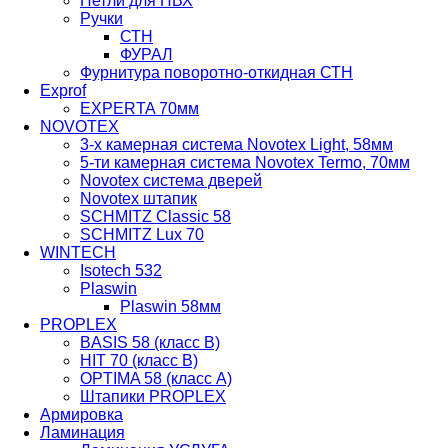
Петли для ПВХ
Ручки
СТН
ФУРАЛ
Фурнитура поворотно-откидная СТН
Exprof
EXPERTA 70мм
NOVOTEX
3-х камерная система Novotex Light, 58мм
5-ти камерная система Novotex Termo, 70мм
Novotex система дверей
Novotex штапик
SCHMITZ Classic 58
SCHMITZ Lux 70
WINTECH
Isotech 532
Plaswin
Plaswin 58мм
PROPLEX
BASIS 58 (класс В)
HIT 70 (класс В)
OPTIMA 58 (класс А)
Штапики PROPLEX
Армировка
Ламинация