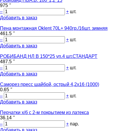
Робибанд ПБА.Б. 100*1,2*15
975
"
–
+
шт.
Добавить в заказ
Пена монтажная Oklent 70L+ 940гр./16шт. зимняя
461.5
"
–
+
шт.
Добавить в заказ
РОБИБАНД НЛ В 150*25 уп.4 шт.СТАНДАРТ
487.5
"
–
+
шт.
Добавить в заказ
Саморез пресс шайбой, острый 4,2х16 (1000)
0.65
"
–
+
шт.
Добавить в заказ
Перчатки х/б с 2-м покрытием из латекса
36.14
"
–
+
пар.
Добавить в заказ