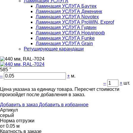
Ламинация УСЛУГА
Ламинация УСЛУГА Баутек
Ламинация УСЛУГА Декенинк
Ламинация УСЛУГА Novotex
Ламинация УСЛУГА ProWIN, Exprof
Ламинация УСЛУГА Гудвин
Ламинация УСЛУГА Нордпроф
Ламинация УСЛУГА Funke
Ламинация УСЛУГА Grain
Ретуширующие карандаши
585
"
–
+
м.
–
+
шт.
Цена указана за единицу товара. Пересчет стоимости
произойдет после добавления в заказ.
Добавить в заказ
Добавить в избранное
Артикул
серый
Норма отгрузки
от 0.05 м
Кратность в заказе