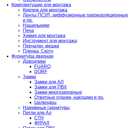
Комплектущие для монтажа
Крепеж для монтажа
Ленты ПСУЛ, диффузионные,пароизоляционные
и пр.
Нащельники
Пена
Химия для монтажа
Инструмент для монтажа
Перчатки, мешки
Пленка, Скотч
Фурнитура дверная
Доводчики
FUARO
DORF
Замки
Замки для АЛ
Замки для ПВХ
Замки многозапорные
Ответные планки, накладки и пр.
Цилиндры
Нажимные гарнитуры
Петли для Ал
СТН
ФУРАЛ