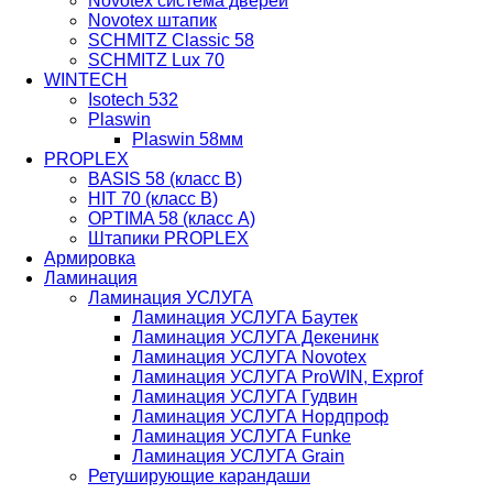
Novotex система дверей
Novotex штапик
SCHMITZ Classic 58
SCHMITZ Lux 70
WINTECH
Isotech 532
Plaswin
Plaswin 58мм
PROPLEX
BASIS 58 (класс В)
HIT 70 (класс В)
OPTIMA 58 (класс А)
Штапики PROPLEX
Армировка
Ламинация
Ламинация УСЛУГА
Ламинация УСЛУГА Баутек
Ламинация УСЛУГА Декенинк
Ламинация УСЛУГА Novotex
Ламинация УСЛУГА ProWIN, Exprof
Ламинация УСЛУГА Гудвин
Ламинация УСЛУГА Нордпроф
Ламинация УСЛУГА Funke
Ламинация УСЛУГА Grain
Ретуширующие карандаши