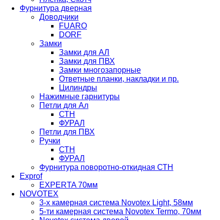
Фурнитура дверная
Доводчики
FUARO
DORF
Замки
Замки для АЛ
Замки для ПВХ
Замки многозапорные
Ответные планки, накладки и пр.
Цилиндры
Нажимные гарнитуры
Петли для Ал
СТН
ФУРАЛ
Петли для ПВХ
Ручки
СТН
ФУРАЛ
Фурнитура поворотно-откидная СТН
Exprof
EXPERTA 70мм
NOVOTEX
3-х камерная система Novotex Light, 58мм
5-ти камерная система Novotex Termo, 70мм