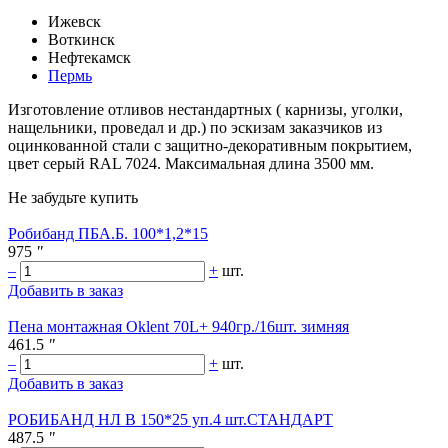
Ижевск
Воткинск
Нефтекамск
Пермь
Изготовление отливов нестандартных ( карнизы, уголки,
нащельники, проведал и др.) по эскизам заказчиков из
оцинкованной стали с защитно-декоративным покрытием,
цвет серый RAL 7024. Максимальная длина 3500 мм.
Не забудьте купить
Робибанд ПБА.Б. 100*1,2*15
975
"
–
+
шт.
Добавить в заказ
Пена монтажная Oklent 70L+ 940гр./16шт. зимняя
461.5
"
–
+
шт.
Добавить в заказ
РОБИБАНД НЛ В 150*25 уп.4 шт.СТАНДАРТ
487.5
"