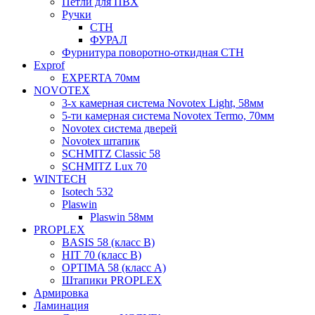
Петли для ПВХ
Ручки
СТН
ФУРАЛ
Фурнитура поворотно-откидная СТН
Exprof
EXPERTA 70мм
NOVOTEX
3-х камерная система Novotex Light, 58мм
5-ти камерная система Novotex Termo, 70мм
Novotex система дверей
Novotex штапик
SCHMITZ Classic 58
SCHMITZ Lux 70
WINTECH
Isotech 532
Plaswin
Plaswin 58мм
PROPLEX
BASIS 58 (класс В)
HIT 70 (класс В)
OPTIMA 58 (класс А)
Штапики PROPLEX
Армировка
Ламинация