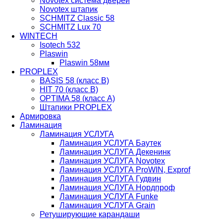
Novotex система дверей
Novotex штапик
SCHMITZ Classic 58
SCHMITZ Lux 70
WINTECH
Isotech 532
Plaswin
Plaswin 58мм
PROPLEX
BASIS 58 (класс В)
HIT 70 (класс В)
OPTIMA 58 (класс А)
Штапики PROPLEX
Армировка
Ламинация
Ламинация УСЛУГА
Ламинация УСЛУГА Баутек
Ламинация УСЛУГА Декенинк
Ламинация УСЛУГА Novotex
Ламинация УСЛУГА ProWIN, Exprof
Ламинация УСЛУГА Гудвин
Ламинация УСЛУГА Нордпроф
Ламинация УСЛУГА Funke
Ламинация УСЛУГА Grain
Ретуширующие карандаши