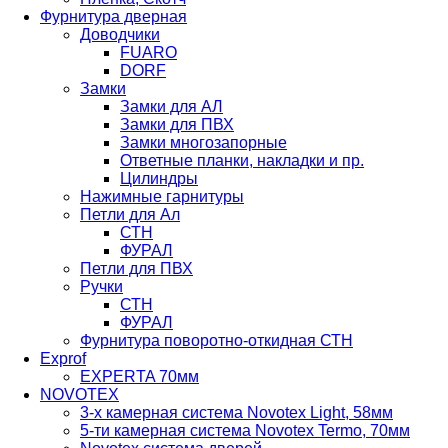
Фурнитура дверная
Доводчики
FUARO
DORF
Замки
Замки для АЛ
Замки для ПВХ
Замки многозапорные
Ответные планки, накладки и пр.
Цилиндры
Нажимные гарнитуры
Петли для Ал
СТН
ФУРАЛ
Петли для ПВХ
Ручки
СТН
ФУРАЛ
Фурнитура поворотно-откидная СТН
Exprof
EXPERTA 70мм
NOVOTEX
3-х камерная система Novotex Light, 58мм
5-ти камерная система Novotex Termo, 70мм