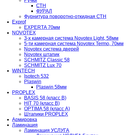
Ручки
СТН
ФУРАЛ
Фурнитура поворотно-откидная СТН
Exprof
EXPERTA 70мм
NOVOTEX
3-х камерная система Novotex Light, 58мм
5-ти камерная система Novotex Termo, 70мм
Novotex система дверей
Novotex штапик
SCHMITZ Classic 58
SCHMITZ Lux 70
WINTECH
Isotech 532
Plaswin
Plaswin 58мм
PROPLEX
BASIS 58 (класс В)
HIT 70 (класс В)
OPTIMA 58 (класс А)
Штапики PROPLEX
Армировка
Ламинация
Ламинация УСЛУГА