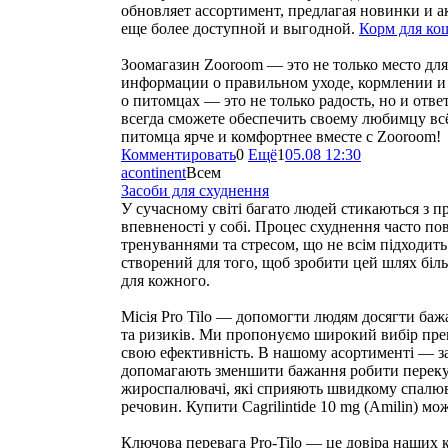
обновляет ассортимент, предлагая новинки и а
еще более доступной и выгодной.
Корм для ко
Зоомагазин Zooroom — это не только место для
информации о правильном уходе, кормлении и
о питомцах — это не только радость, но и отв
всегда сможете обеспечить своему любимцу вс
питомца ярче и комфортнее вместе с Zooroom!
Комментировать
0
Ещё
1
05.08 12:30
acontinent
Всем
Засоби для схуднення
У сучасному світі багато людей стикаються з п
впевненості у собі. Процес схуднення часто по
тренуваннями та стресом, що не всім підходить
створений для того, щоб зробити цей шлях бі
для кожного.
Місія Pro Tilo — допомогти людям досягти баж
та ризиків. Ми пропонуємо широкий вибір преп
свою ефективність. В нашому асортименті — з
допомагають зменшити бажання робити переку
жироспалювачі, які сприяють швидкому спалю
речовин. Купити Cagrilintide 10 mg (Amilin) м
Ключова перевага Pro-Tilo — це довіра наших к