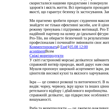
скористалися нашими продуктами і повернули в
здоров'я і якість життя. Всі препарати проходя
якості, що гарантує безпеку їх застосування. Зам
Ми прагнемо зробити процес схуднення максим
знайдете не тільки ефективні засоби, але й ці
режиму тренувань і підтримки мотивації. Pro-T
надійний партнер на шляху до ідеальної фігур
Pro-Tilo, ви обираєте безпечний та результатив
професіоналам і починайте змінювати своє жит
Комментировать
0
Ещё
1
05.08 12:00
acontinent
Всем
Свіжі морепродукти
У світі гастрономії морські делікатеси займают
справжній витвір природи, який дарує нам сма
Мушля пропонує широкий асортимент ікри, риб
цінителів високої кухні та якісного харчування
Ікра — це символ розкоші та витонченості. В н
видів: чорну, червону, ікру щуки та інших цін
ретельного відбору і дбайливого виробництва. 
справжній делікатес, що підкреслює особливість 
вишуканості.
Риба та морепродукти — це джерело важливих 