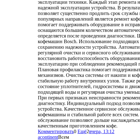
эксплуатации техники. Каждый этап ремонта 
надежной эксплуатации устройства. В результ
позволяет существенно продлить срок службы
популярных направлений является ремонт коф
помогает поддерживать оборудование в испра
оснащаются большим количеством автоматичес
определяется после проведения диагностики. 
кофемашин Bosch. Использование подходящих
сохранению надежности устройства. Автомати
регулярной очистки и сервисного обслуживан
восстановить работоспособность оборудовани
эксплуатацию при соблюдении рекомендаций 
Плановая профилактика помогает поддерживат
механизмов. Очистка системы от накипи и коф
стабильную работу внутренних узлов. Также р
состояние уплотнителей, гидросистемы и дви
подходящей воды и регулярная очистка умень
При первых признаках неисправности рекомен
диагностику. Индивидуальный подход позволя
устройства. Качественное сервисное обслужив
кофемашины и стабильной работе всех систем.
обслуживание позволяют дольше наслаждаться
качественным приготовлением кофе.
Комментировать
0
Ещё
2
вчера, 13:12
acontinent
Всем