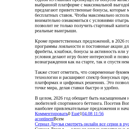
выбранной платформе с максимальной выгодо
предлагают приветственные бонусы, которые м
бесплатных ставок. Чтобы максимально исполь
внимательно ознакомиться с условиями отыгры
позволит не только получить стартовый капита
реальные выигрыши.
Кроме приветственных предложений, в 2026 г
программы лояльности и постоянные акции для
фрибеты, кэшбэки, бонусы за активность или 
условия делают игру более интересной и позв
вознаграждения как на старте, так и спустя не
Также стоит отметить, что современные букме
технологии и расширяют спектр бонусных пре
платформах и цифровых решениях. Это позвол
точке мира, делая ставки быстро и удобно.
В целом, 2026 год обещает быть насыщенным 
любителей спортивного беттинга. Посетив Bonu
наиболее привлекательные предложения и нача
Комментировать
0
Ещё
1
04.08 11:56
acontinent
Всем
Сериал Друзья смотреть онлайн все серии в ру