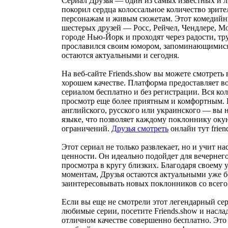
Сериал Друзья — один из самых известных и 
покорил сердца колоссальное количество зрите
персонажам и живым сюжетам. Этот комедийны
шестерых друзей — Росс, Рейчел, Чендлере, 
городе Нью-Йорк и проходят через радости, т
прославился своим юмором, запоминающимися
остаются актуальными и сегодня.
На веб-сайте Friends.show вы можете смотреть 
хорошем качестве. Платформа предоставляет 
сериалом бесплатно и без регистрации. Вся ко
просмотр еще более приятным и комфортным. 
английского, русского или украинского — вы н
языке, что позволяет каждому поклоннику окун
ограничений.
Друзья смотреть
онлайн тут frien
Этот сериал не только развлекает, но и учит н
ценности. Он идеально подойдет для вечернего
просмотра в кругу близких. Благодаря своему
моментам, Друзья остаются актуальными уже б
заинтересовывать новых поклонников со всего
Если вы еще не смотрели этот легендарный се
любимые серии, посетите Friends.show и насла
отличном качестве совершенно бесплатно. Это