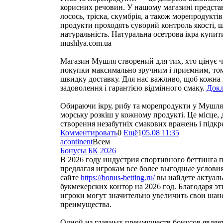
корисних речовин. У нашому магазині предста
лосось, тріска, скумбрія, а також морепродуктів
продукти проходять суворий контроль якості, щ
натуральність. Натуральна осетрова ікра купи
mushlya.com.ua
Магазин Мушля створений для тих, хто цінує ч
покупки максимально зручним і приємним, том
швидку доставку. Для нас важливо, щоб кожна 
задоволення і гарантією відмінного смаку.
Докл
Обираючи ікру, рибу та морепродукти у Мушля, 
морську розкіш у кожному продукті. Це місце, 
створення незабутніх смакових вражень і підк
Комментировать
0
Ещё
1
05.08 11:35
acontinent
Всем
Бонусы БК 2026
В 2026 году индустрия спортивного беттинга п
предлагая игрокам все более выгодные условия
сайте
https://bonus-betting.ru/
вы найдете актуал
букмекерских контор на 2026 год. Благодаря 
игроки могут значительно увеличить свои шан
преимущества.
Одной из главных преимуществ бонусов являе