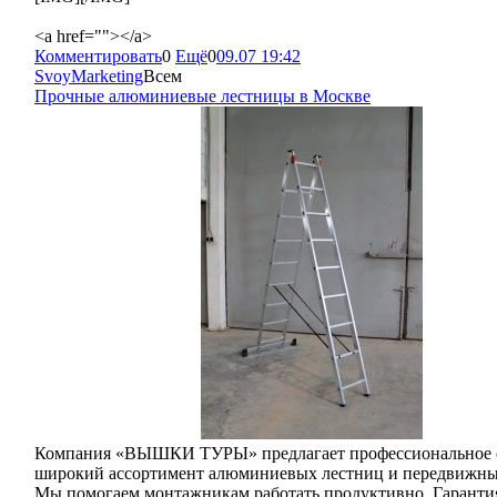
<a href=""></a>
Комментировать
0
Ещё
0
09.07 19:42
SvoyMarketing
Всем
Прочные алюминиевые лестницы в Москве
Компания «ВЫШКИ ТУРЫ» предлагает профессиональное об
широкий ассортимент алюминиевых лестниц и передвижных 
Мы помогаем монтажникам работать продуктивно. Гарантия 