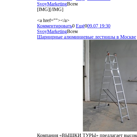
SvoyMarketing
Всем
[IMG][/IMG]
<a href=""></a>
Комментировать
0
Ещё
0
09.07 19:30
SvoyMarketing
Всем
Шарнирные алюминиевые лестницы в Москве
Компания «ВЫШКИ ТУРЫ» предлагает высокок