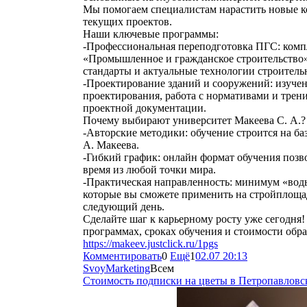
Мы помогаем специалистам нарастить новые ко
текущих проектов.
Наши ключевые программы:
-Профессиональная переподготовка ПГС: комп
«Промышленное и гражданское строительство»
стандарты и актуальные технологии строитель
-Проектирование зданий и сооружений: изуче
проектирования, работа с нормативами и трени
проектной документации.
Почему выбирают университет Макеева С. А.?
-Авторские методики: обучение строится на ба
А. Макеева.
-Гибкий график: онлайн формат обучения позво
время из любой точки мира.
-Практическая направленность: минимум «вод
которые вы сможете применить на стройплоща
следующий день.
Сделайте шаг к карьерному росту уже сегодн
программах, сроках обучения и стоимости обра
https://makeev.justclick.ru/1pgs
Комментировать
0
Ещё
1
02.07 20:13
SvoyMarketing
Всем
Стоимость подписки на цветы в Петропавловс