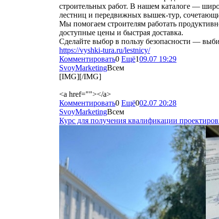
строительных работ. В нашем каталоге — ши
лестниц и передвижных вышек‑тур, сочетающих
Мы помогаем строителям работать продуктивн
доступные цены и быстрая доставка.
Сделайте выбор в пользу безопасности — выби
https://vyshki-tura.ru/lestnicy/
Комментировать
0
Ещё
1
09.07 19:29
SvoyMarketing
Всем
[IMG][/IMG]
<a href=""></a>
Комментировать
0
Ещё
0
02.07 20:28
SvoyMarketing
Всем
Курс для получения квалификации проектиро