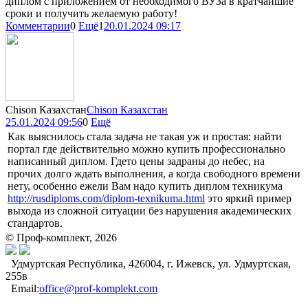
диплом с приложением от необходимого ВУЗа в кратчайшие
сроки и получить желаемую работу!
Комментарии
0
Ещё
1
20.01.2024 09:17
Chison Казахстан
Chison Казахстан
25.01.2024 09:56
0
Ещё
Как выяснилось стала задача не такая уж и простая: найти
портал где действительно можно купить профессионально
написанный диплом. Гдето цены задраны до небес, на
прочих долго ждать выполнения, а когда свободного времени
нету, особенно ежели Вам надо купить диплом техникума
http://rusdiploms.com/diplom-texnikuma.html
это яркий пример
выхода из сложной ситуации без нарушения академических
стандартов.
© Проф-комплект, 2026
Удмуртская Республика, 426004, г. Ижевск, ул. Удмуртская,
255в
Email:
office@prof-komplekt.com