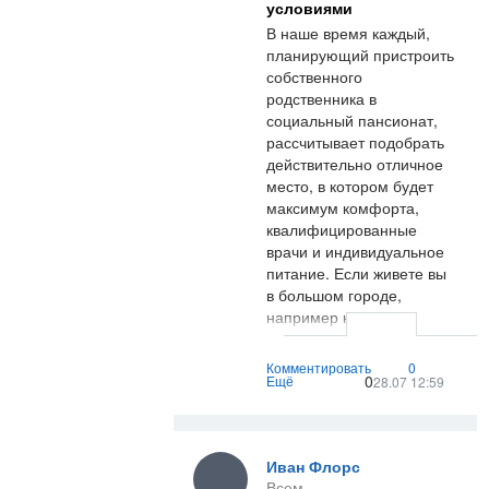
условиями
В наше время каждый,
Основное достоинство
планирующий пристроить
заказа справки о
собственного
состоянии здоровья в
родственника в
нашей компании, конечно
социальный пансионат,
же это скорость
рассчитывает подобрать
получения, а так же
действительно отличное
комфорт. К примеру если
место, в котором будет
решение примете
максимум комфорта,
заказать медсправку в
квалифицированные
нашей фирме, значит вы
врачи и индивидуальное
можете сразу после
питание. Если живете вы
обращения получить
в большом городе,
справку от врача на руки,
например как
а это сэкономит немало
Красноярске, Саратове,
времени. Не считая всего
Москве или Тюмени, то
этого не понадобится
Комментировать
0
0
домов престарелых там в
Ещё
28.07 12:59
ждать в очередях, мы с
действительности
умом продумали всю
довольно таки много.
работу.
Иногда требуется
Иван Флорс
израсходовать массу
Цены на медицинской
Всем