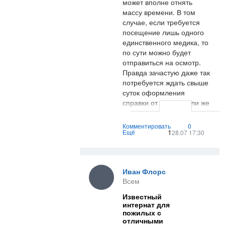
может вполне отнять
массу времени. В том
случае, если требуется
посещение лишь одного
единственного медика, то
по сути можно будет
отправиться на осмотр.
Правда зачастую даже так
потребуется ждать свыше
суток оформления
справки от врача. Если же
посетить нужно разных
медиков, потребуется
Комментировать
0
1
потратить массу времени
Ещё
28.07 17:30
в итоге.
Можно ли в наше время с
Иван Флорс
легкостью приобрести
Всем
медицинское
заключение? Конечно же,
Известный
если вы решение примете
интернат для
пожилых с
выбрать проект
отличными
MosMedCenter!