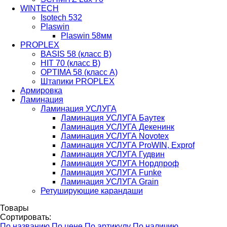
WINTECH
Isotech 532
Plaswin
Plaswin 58мм
PROPLEX
BASIS 58 (класс В)
HIT 70 (класс В)
OPTIMA 58 (класс А)
Штапики PROPLEX
Армировка
Ламинация
Ламинация УСЛУГА
Ламинация УСЛУГА Баутек
Ламинация УСЛУГА Декенинк
Ламинация УСЛУГА Novotex
Ламинация УСЛУГА ProWIN, Exprof
Ламинация УСЛУГА Гудвин
Ламинация УСЛУГА Нордпроф
Ламинация УСЛУГА Funke
Ламинация УСЛУГА Grain
Ретуширующие карандаши
Товары
Сортировать:
По названию
По цене
По артикулу
По наличию