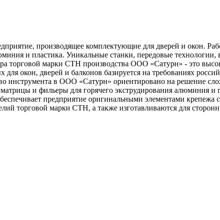
приятие, производящее комплектующие для дверей и окон. Работ
юминия и пластика. Уникальные станки, передовые технологии
ра торговой марки СТН производства ООО «Сатурн» - это высок
ых для окон, дверей и балконов базируется на требованиях рос
ство инструмента в ООО «Сатурн» ориентировано на решение сл
, матрицы и фильеры для горячего экструдирования алюминия и
еспечивает предприятие оригинальными элементами крепежа сл
елий торговой марки СТН, а также изготавливаются для сторонн